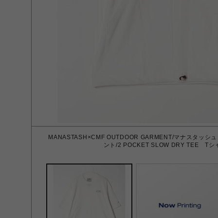
MANASTASH×CMF OUTDOOR GARMENT/マナス
ント/2 POCKET SLOW DRY TEE T