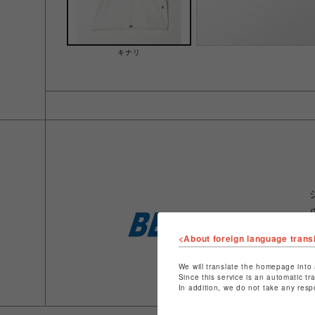
キナリ
<About foreign language trans
We will translate the homepage into 
Since this service is an automatic tr
In addition, we do not take any resp