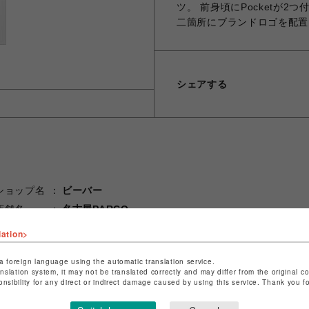
ツ。 前身頃にPocketが2
二箇所にブランドロゴを配置
シェアする
ショップ名
ビーバー
店舗名
名古屋PARCO
lation>
特定商取引法など法令に基づく表記は
こちら
ショップお問い合わせは
こちら
a foreign language using the automatic translation service.
anslation system, it may not be translated correctly and may differ from the original c
onsibility for any direct or indirect damage caused by using this service. Thank you 