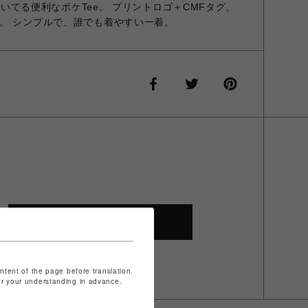
つ付いてる便利なポケTee。 プリントロゴ＋CMFタグ、
。 シンプルで、誰でも着やすい一着。
SHOP TOP
ontent of the page before translation.
for your understanding in advance.