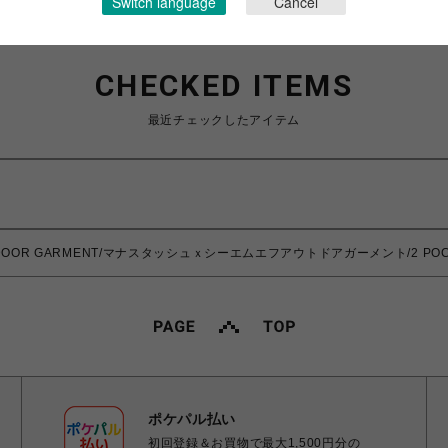
Switch language
Cancel
CHECKED ITEMS
最近チェックしたアイテム
UTDOOR GARMENT/マナスタッシュｘシーエムエフアウトドアガーメント/2 POCK
ポケパル払い
初回登録＆お買物で最大1,500円分の