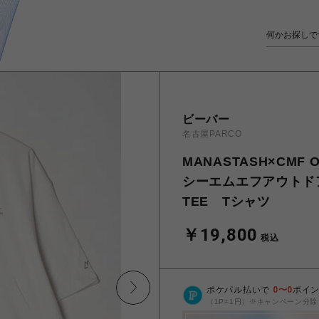
ビーバー
名古屋PARCO
MANASTASH×CMF
シーエムエフアウトドアガ
TEE Tシャツ
￥19,800
税込
ポケパル払いで
0
〜
0
ポイ
（1P=1円）※キャンペーン分除