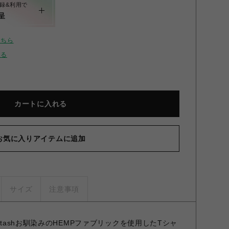
録&利用で
呈
こちら
せる
カートに入れる
お気に入りアイテムに追加
MAN
サイズ
注意事項
stashお馴染みのHEMPファブリックを使用したTシャ