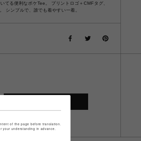
つ付いてる便利なポケTee。 プリントロゴ＋CMFタグ、
。 シンプルで、誰でも着やすい一着。
SHOP TOP
ontent of the page before translation.
for your understanding in advance.