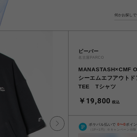
ビーバー
名古屋PARCO
MANASTASH×CMF
シーエムエフアウトドアガ
TEE Tシャツ
￥19,800
税込
ポケパル払いで
0
〜
0
ポイ
（1P=1円）※キャンペーン分除