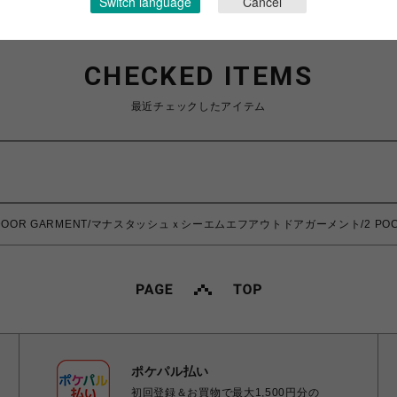
Switch language
Cancel
CHECKED ITEMS
最近チェックしたアイテム
UTDOOR GARMENT/マナスタッシュｘシーエムエフアウトドアガーメント/2 POCK
ポケパル払い
初回登録＆お買物で最大1,500円分の