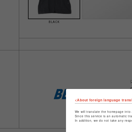
BLACK
<About foreign language trans
We will translate the homepage into 
Since this service is an automatic tr
In addition, we do not take any resp