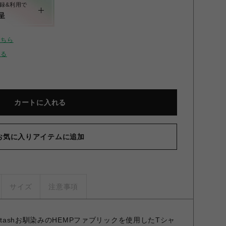
録&利用で
呈
こちら
せる
カートに入れる
お気に入りアイテムに追加
MAN
サイズ
注意事項
stashお馴染みのHEMPファブリックを使用したTシャ