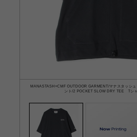
MANASTASH×CMF OUTDOOR GARMENT/マナス
ント/2 POCKET SLOW DRY TEE Tシ