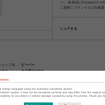
ツ。 前身頃にPocketが2
二箇所にブランドロゴを配置
シェアする
ショップ名
ビーバー
店舗名
名古屋PARCO
lation>
特定商取引法など法令に基づく表記は
こちら
ショップお問い合わせは
こちら
a foreign language using the automatic translation service.
anslation system, it may not be translated correctly and may differ from the original c
onsibility for any direct or indirect damage caused by using this service. Thank you 