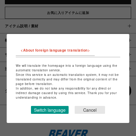
お気に入りアイテムに追加
アイテム説明 / 素材
概要
<About foreign language translation>
サイズ
We will translate the homepage into a foreign language using the
注意事項
automatic translation service.
Since this service is an automatic translation system, it may not be
translated correctly and may differ from the original content of the
page before translation.
In addition, we do not take any responsibility for any direct or
シェアする
indirect damage caused by using this service. Thank you for your
understanding in advance.
Switch language
Cancel