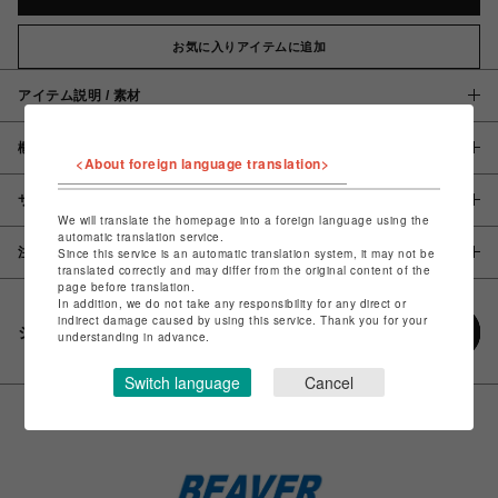
お気に入りアイテムに追加
アイテム説明 / 素材
概要
<About foreign language translation>
サイズ
We will translate the homepage into a foreign language using the
automatic translation service.
注意事項
Since this service is an automatic translation system, it may not be
translated correctly and may differ from the original content of the
page before translation.
In addition, we do not take any responsibility for any direct or
indirect damage caused by using this service. Thank you for your
シェアする
understanding in advance.
Switch language
Cancel