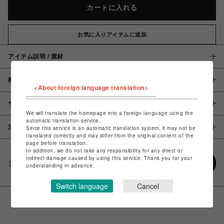
カートに入れる
お気に入りアイテムに追加
アイテム説明 / 素材
概要
<About foreign language translation>
サイズ
We will translate the homepage into a foreign language using the
automatic translation service.
注意事項
Since this service is an automatic translation system, it may not be
translated correctly and may differ from the original content of the
page before translation.
In addition, we do not take any responsibility for any direct or
indirect damage caused by using this service. Thank you for your
シェアする
understanding in advance.
Switch language
Cancel