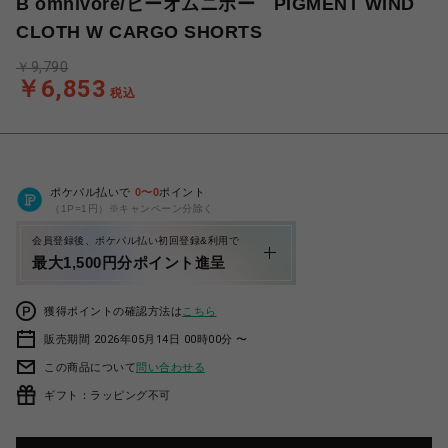
B omnivore/ビーオムニボー PIGMENT WIND
CLOTH W CARGO SHORTS
￥9,790
￥6,853
税込
ポケパル払いで
0
〜
0
ポイント
（1P=1円）※キャンペーン分除く
会員登録後、ポケパル払い初回登録&利用で
最大1,500円分ポイント進呈
獲得ポイントの確認方法は
こちら
販売期間 2026年05月14日 00時00分 〜
この商品について
問い合わせる
ギフト：ラッピング不可