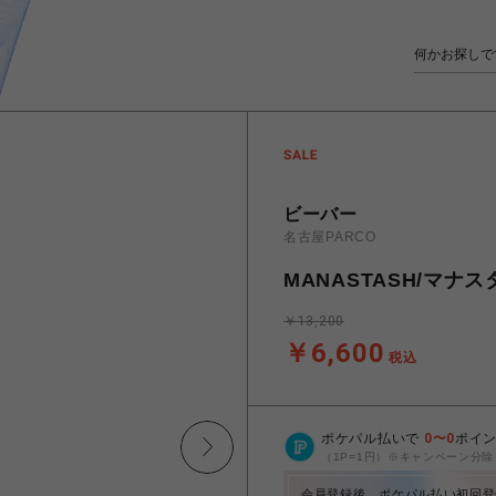
ビーバー
名古屋PARCO
MANASTASH/マナスタ
￥13,200
￥6,600
税込
ポケパル払いで
0
〜
0
ポイ
（1P=1円）※キャンペーン分除
会員登録後、ポケパル払い初回登