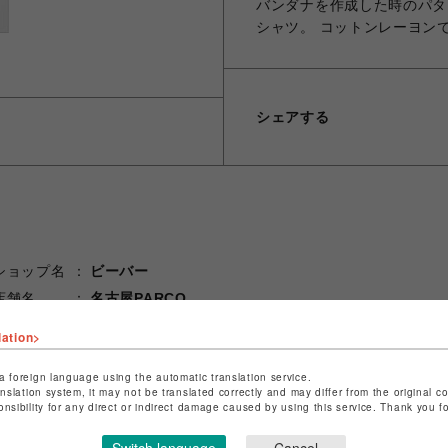
バンダナを作成した時のパタ
シャツ。 コットンレーヨンで
シェアする
ショップ名
ビーバー
店舗名
名古屋PARCO
lation>
特定商取引法など法令に基づく表記は
こちら
ショップお問い合わせは
こちら
a foreign language using the automatic translation service.
anslation system, it may not be translated correctly and may differ from the original c
onsibility for any direct or indirect damage caused by using this service. Thank you 
Switch language
Cancel