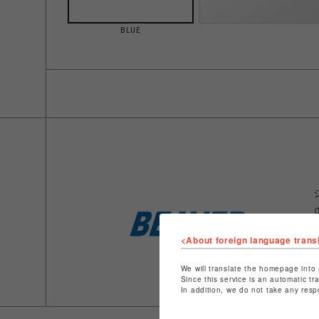
BLUE
<About foreign language trans
We will translate the homepage into 
Since this service is an automatic tr
In addition, we do not take any resp