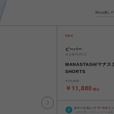
ビーバー
名古屋PARCO
MANASTASH/マナスタ
SHORTS
￥19,800
￥11,880
税込
ポケパル払いで
0
〜
0
ポイ
（1P=1円）※キャンペーン分除