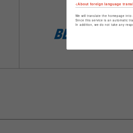
<About foreign language trans
We will translate the homepage into 
Since this service is an automatic tr
In addition, we do not take any resp