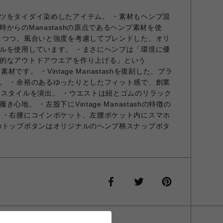
ツをタイダイ染めしたアイテム。 ・素材もヘンプ混
からのManastashの原点であるヘンプ素材を使
しつつ、風合いと強度を考慮してブレンドした、オリ
ルを使用しています。 ・まさにヘンプは「環境に優
的なアウトドアウエアを作り上げる」という
素材です。 ・Vintage Manastashを復刻した、ブラ
。 ・余裕のあるゆったりとしたフィット感で、創業
ススタイルを演出。 ・ウエストは紐とゴムのリラック
地。 ・左股下にVintage Manastashの特徴の
 ・右腰にコインポケット、左腰ポケット内にスマホ
のトップボタンはオリジナルのヘンプ柄スナップボタ