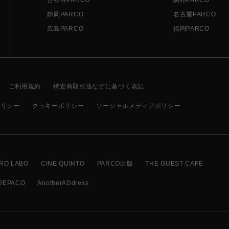
静岡PARCO
名古屋PARCO
広島PARCO
福岡PARCO
ご利用規約
特定商取引法などに基づく表記
ポリシー
クッキーポリシー
ソーシャルメディアポリシー
RO LABO
CINE QUINTO
PARCO出版
THE GUEST CAFE
DEPACO
AnotherADdress