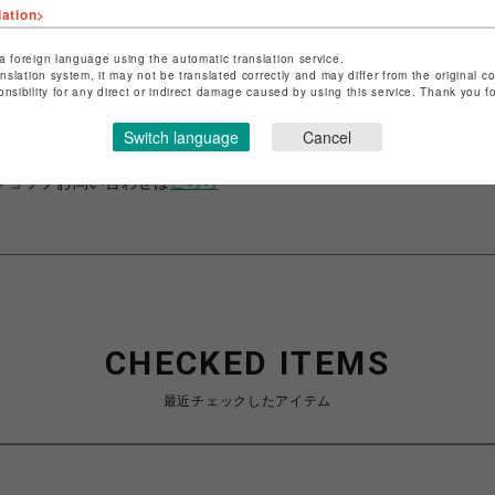
lation>
a foreign language using the automatic translation service.
anslation system, it may not be translated correctly and may differ from the original c
ショップ名
ビーバー
onsibility for any direct or indirect damage caused by using this service. Thank you 
店舗名
名古屋PARCO
Switch language
Cancel
特定商取引法など法令に基づく表記は
こちら
ショップお問い合わせは
こちら
CHECKED ITEMS
最近チェックしたアイテム