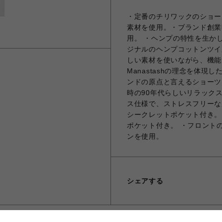
・定番のチリワックのショー
素材を使用。・ブランド創業時
用。 ・ヘンプの特性を生か
ジナルのヘンプコットンツイ
しい素材を使いながら、機能
Manastashの理念を体現した
ンドの原点と言えるショーツ
時の90年代らしいリラック
ス仕様で、ストレスフリーな履き心
シークレットポケット付き。
ポケット付き。 ・フロント
ンを使用。
シェアする