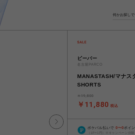
ビーバー
名古屋PARCO
MANASTASH/マナスタ
SHORTS
￥19,800
￥11,880
税込
ポケパル払いで
0
〜
0
ポイ
（1P=1円）※キャンペーン分除