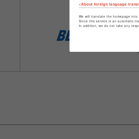
<About foreign language trans
We will translate the homepage into 
Since this service is an automatic tr
In addition, we do not take any resp