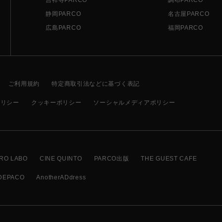
静岡PARCO
名古屋PARCO
広島PARCO
福岡PARCO
ご利用規約
特定商取引法などに基づく表記
ポリシー
クッキーポリシー
ソーシャルメディアポリシー
RO LABO
CINE QUINTO
PARCO出版
THE GUEST CAFE
DEPACO
AnotherADdress