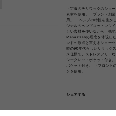
・定番のチリワックのショー
素材を使用。・ブランド創業時
用。 ・ヘンプの特性を生か
ジナルのヘンプコットンツイ
しい素材を使いながら、機能
Manastashの理念を体現した
ンドの原点と言えるショーツ
時の90年代らしいリラック
ス仕様で、ストレスフリーな履き心
シークレットポケット付き。
ポケット付き。 ・フロント
ンを使用。
シェアする