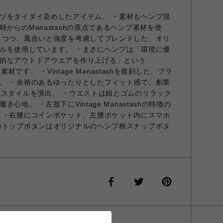
ツをタイダイ染めしたアイテム。 ・素材もヘンプ混
からのManastashの原点であるヘンプ素材を使
しつつ、風合いと強度を考慮してブレンドした、オリ
ルを使用しています。 ・まさにヘンプは「環境に優
的なアウトドアウエアを作り上げる」という
素材です。 ・Vintage Manastashを復刻した、ブラ
。 ・余裕のあるゆったりとしたフィット感で、創業
ススタイルを演出。 ・ウエストは紐とゴムのリラック
地。 ・左股下にVintage Manastashの特徴の
 ・右腰にコインポケット、左腰ポケット内にスマホ
のトップボタンはオリジナルのヘンプ柄スナップボタ