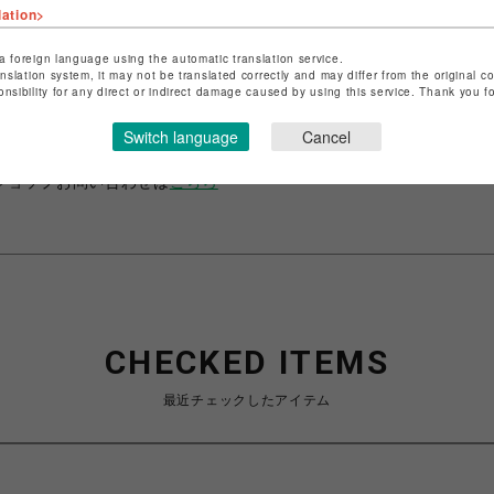
lation>
a foreign language using the automatic translation service.
anslation system, it may not be translated correctly and may differ from the original c
ショップ名
ビーバー
onsibility for any direct or indirect damage caused by using this service. Thank you 
店舗名
名古屋PARCO
Switch language
Cancel
特定商取引法など法令に基づく表記は
こちら
ショップお問い合わせは
こちら
CHECKED ITEMS
最近チェックしたアイテム