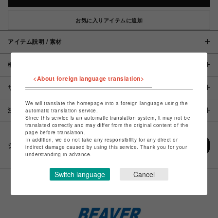
お気に入りアイテムに追加
アイテム説明 / 素材
概要
<About foreign language translation>
サイズ
We will translate the homepage into a foreign language using the
注意事項
automatic translation service.
Since this service is an automatic translation system, it may not be
translated correctly and may differ from the original content of the
page before translation.
In addition, we do not take any responsibility for any direct or
シェアする
indirect damage caused by using this service. Thank you for your
understanding in advance.
Switch language
Cancel