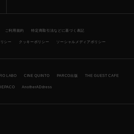
ご利用規約
特定商取引法などに基づく表記
ポリシー
クッキーポリシー
ソーシャルメディアポリシー
RO LABO
CINE QUINTO
PARCO出版
THE GUEST CAFE
DEPACO
AnotherADdress