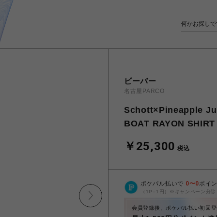
ビーバー
名古屋PARCO
Schott×Pineapp
BOAT RAYON SHIRT
￥25,300
税込
ポケパル払いで
0
〜
0
ポイ
（1P=1円）※キャンペーン分除
会員登録後、ポケパル払い初回登