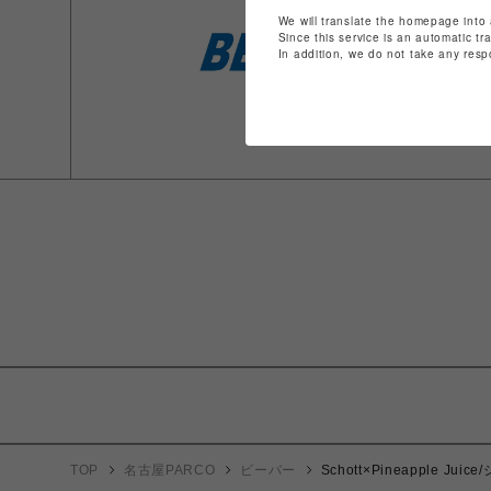
We will translate the homepage into 
Since this service is an automatic tr
In addition, we do not take any resp
TOP
名古屋PARCO
ビーバー
Schott×Pineapple J