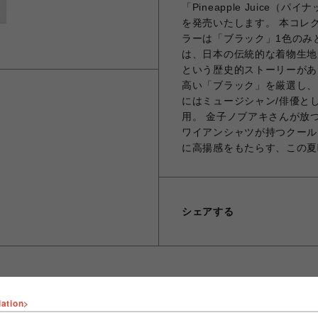
「Pineapple Juic
を発売いたします。 本コレク
ラーは「ブラック」1色のみ
は、日本の伝統的な着物生地
という歴史的ストーリーがあ
高い「ブラック」を厳選し、
にはミュージシャン/俳優と
用。 金子ノブアキさんが放つ
ワイアンシャツが持つクール
に高揚感をもたらす、この夏
シェアする
lation>