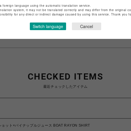
ショップ名
ビーバー
a foreign language using the automatic translation service.
店舗名
名古屋PARCO
anslation system, it may not be translated correctly and may differ from the original c
onsibility for any direct or indirect damage caused by using this service. Thank you 
特定商取引法など法令に基づく表記は
こちら
Switch language
Cancel
ショップお問い合わせは
こちら
CHECKED ITEMS
最近チェックしたアイテム
uice/ショット×パイナップルジュース BOAT RAYON SHIRT