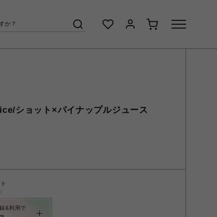
le Juice/ショット×パイナップルジュース
ント
く
録&利用で