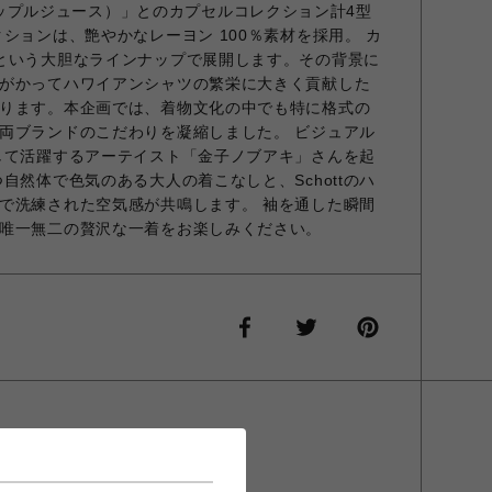
e（パイナップルジュース）」とのカプセルコレクション計4型
ションは、艶やかなレーヨン 100％素材を採用。 カ
という大胆なラインナップで展開します。その背景に
がかってハワイアンシャツの繁栄に大きく貢献した
ります。本企画では、着物文化の中でも特に格式の
両ブランドのこだわりを凝縮しました。 ビジュアル
して活躍するアーテイスト「金子ノブアキ」さんを起
自然体で色気のある大人の着こなしと、Schottのハ
で洗練された空気感が共鳴します。 袖を通した瞬間
唯一無二の贅沢な一着をお楽しみください。