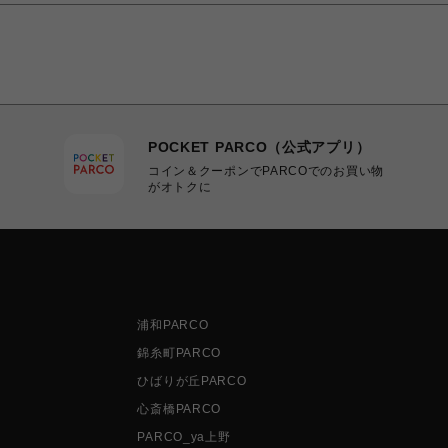
POCKET PARCO（公式アプリ）
コイン＆クーポンでPARCOでのお買い物
がオトクに
浦和PARCO
錦糸町PARCO
ひばりが丘PARCO
心斎橋PARCO
PARCO_ya上野