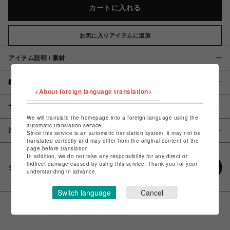
カートに入れる
お気に入りアイテムに追加
アイテム説明 / 素材
概要
<About foreign language translation>
サイズ
We will translate the homepage into a foreign language using the
automatic translation service.
注意事項
Since this service is an automatic translation system, it may not be
translated correctly and may differ from the original content of the
page before translation.
In addition, we do not take any responsibility for any direct or
indirect damage caused by using this service. Thank you for your
シェアする
understanding in advance.
Switch language
Cancel