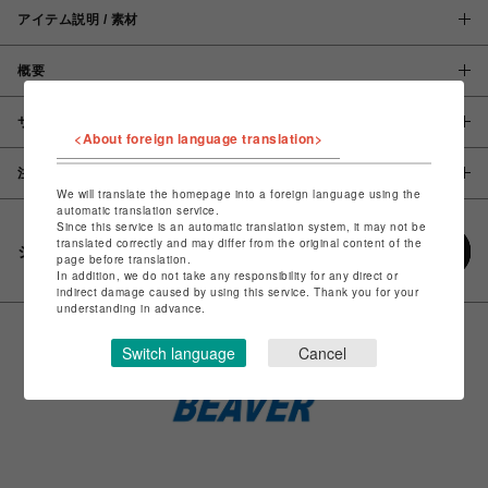
アイテム説明 / 素材
概要
サイズ
<About foreign language translation>
注意事項
We will translate the homepage into a foreign language using the
automatic translation service.
Since this service is an automatic translation system, it may not be
translated correctly and may differ from the original content of the
シェアする
page before translation.
In addition, we do not take any responsibility for any direct or
indirect damage caused by using this service. Thank you for your
understanding in advance.
Switch language
Cancel