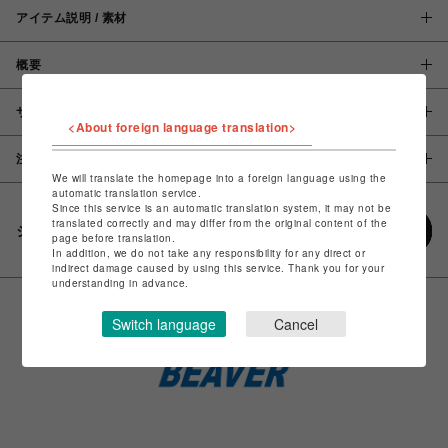
アイテム説明 / 素材
概要
サイズ
<About foreign language translation>
注意事項
We will translate the homepage into a foreign language using the
automatic translation service.
Since this service is an automatic translation system, it may not be
translated correctly and may differ from the original content of the
シェアする
page before translation.
In addition, we do not take any responsibility for any direct or
indirect damage caused by using this service. Thank you for your
understanding in advance.
Switch language
Cancel