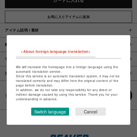
カートに入れる
お気に入りアイテムに追加
アイテム説明 / 素材
概要
<About foreign language translation>
サイズ
We will translate the homepage into a foreign language using the
automatic translation service.
注意事項
Since this service is an automatic translation system, it may not be
translated correctly and may differ from the original content of the
page before translation.
In addition, we do not take any responsibility for any direct or
indirect damage caused by using this service. Thank you for your
シェアする
understanding in advance.
Switch language
Cancel