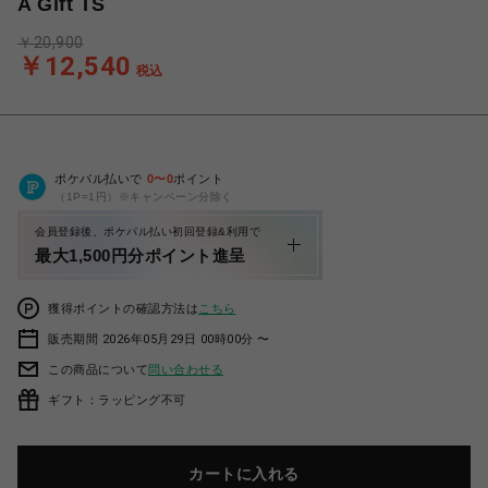
A Gift TS
￥20,900
￥12,540
税込
ポケパル払いで
0
〜
0
ポイント
（1P=1円）※キャンペーン分除く
会員登録後、ポケパル払い初回登録&利用で
最大1,500円分ポイント進呈
獲得ポイントの確認方法は
こちら
販売期間 2026年05月29日 00時00分 〜
この商品について
問い合わせる
ギフト：ラッピング不可
カートに入れる