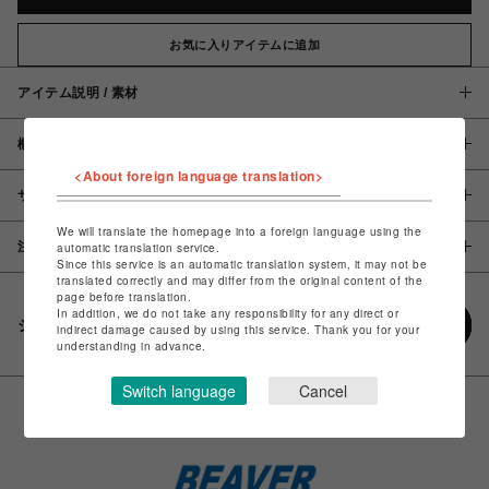
お気に入りアイテムに追加
アイテム説明 / 素材
概要
<About foreign language translation>
サイズ
We will translate the homepage into a foreign language using the
注意事項
automatic translation service.
Since this service is an automatic translation system, it may not be
translated correctly and may differ from the original content of the
page before translation.
In addition, we do not take any responsibility for any direct or
シェアする
indirect damage caused by using this service. Thank you for your
understanding in advance.
Switch language
Cancel