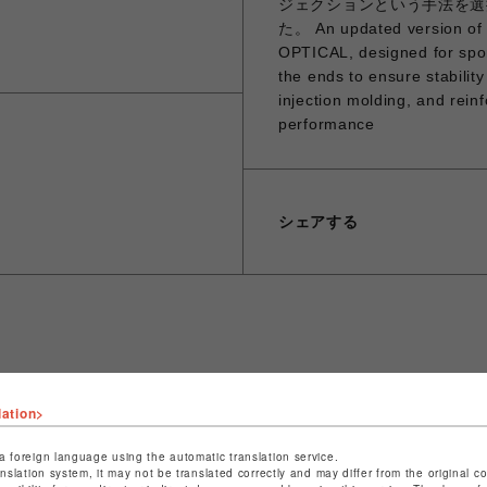
ジェクションという手法を選
た。 An updated version of
OPTICAL, designed for spor
the ends to ensure stabili
injection molding, and reinf
performance
シェアする
ショップ名
ビーバー
lation>
店舗名
名古屋PARCO
a foreign language using the automatic translation service.
特定商取引法など法令に基づく表記は
こちら
anslation system, it may not be translated correctly and may differ from the original c