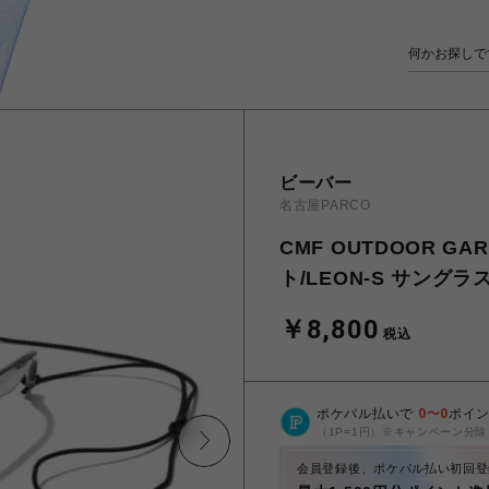
ビーバー
名古屋PARCO
CMF OUTDOOR 
ト/LEON-S サングラ
￥8,800
税込
ポケパル払いで
0
〜
0
ポイ
（1P=1円）※キャンペーン分除
会員登録後、ポケパル払い初回登