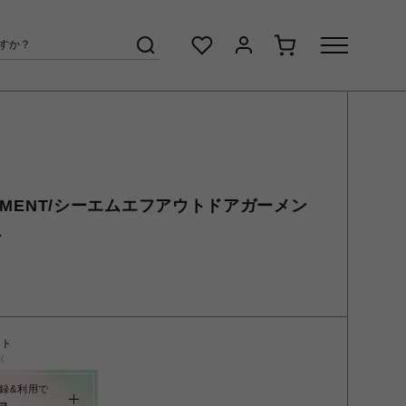
GARMENT/シーエムエフアウトドアガーメン
ス
ント
く
録&利用で