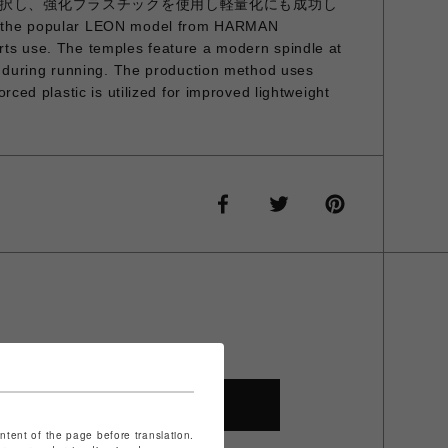
択し、強化プラスチックを使用し軽量化にも成功し
 the popular LEON model from HARMAN
ts use. The temples feature a modern spindle at
ty during running. The production method uses
orced plastic is utilized for improved lightweight
SHOP TOP
ontent of the page before translation.