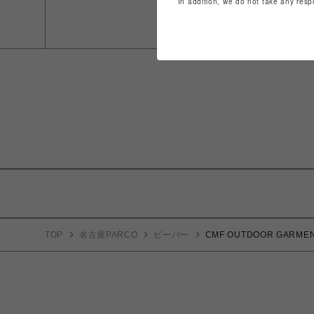
In addition, we do not take any resp
TOP
名古屋PARCO
ビーバー
CMF OUTDOOR GAR