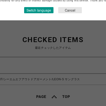
onsibility for any direct or indirect damage caused by using this service. Thank you 
ショップお問い合わせは
こちら
Switch language
Cancel
CHECKED ITEMS
最近チェックしたアイテム
MENT/シーエムエフアウトドアガーメント/LEON-S サングラス