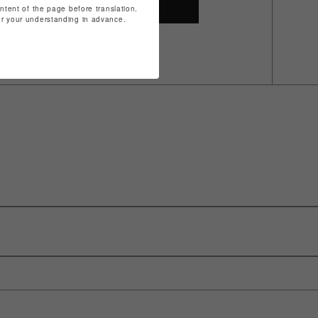
SHOP TOP
ontent of the page before translation.
for your understanding in advance.