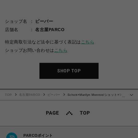
ショップ名
ビーバー
店舗名
名古屋PARCO
特定商取引法など法令に基づく表記は
こちら
ショップお問い合わせは
こちら
SHOP TOP
TOP
名古屋PARCO
ビーバー
Schott×Marilyn Monroe/ショット×マリ
…
リンモンロー/PHOTO T-SHIRT
PARCOポイント