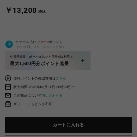
￥13,200
税込
ポケパル払いで
0
〜
0
ポイント
（1P=1円）※キャンペーン分除く
会員登録後、ポケパル払い初回登録&利用で
最大1,500円分ポイント進呈
獲得ポイントの確認方法は
こちら
販売期間 2026年06月11日 00時00分 〜
この商品について
問い合わせる
ギフト：ラッピング不可
カートに入れる