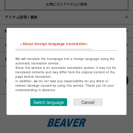
お気に入りアイテムに追加
アイテム説明 / 素材
概要
<About foreign language translation>
サイズ
We will translate the homepage into a foreign language using the
注意事項
automatic translation service.
Since this service is an automatic translation system, it may not be
translated correctly and may differ from the original content of the
page before translation.
シェアする
In addition, we do not take any responsibility for any direct or
indirect damage caused by using this service. Thank you for your
understanding in advance.
Switch language
Cancel