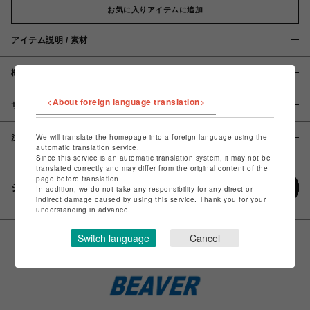
お気に入りアイテムに追加
アイテム説明 / 素材
概要
<About foreign language translation>
サイズ
We will translate the homepage into a foreign language using the
注意事項
automatic translation service.
Since this service is an automatic translation system, it may not be
translated correctly and may differ from the original content of the
page before translation.
シェアする
In addition, we do not take any responsibility for any direct or
indirect damage caused by using this service. Thank you for your
understanding in advance.
Switch language
Cancel