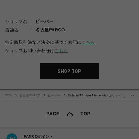
ショップ名
ビーバー
店舗名
名古屋PARCO
特定商取引法など法令に基づく表記は
こちら
ショップお問い合わせは
こちら
SHOP TOP
TOP
名古屋PARCO
ビーバー
Schott×Marilyn Monroe/ショット×マリ
…
リンモンロー/MONOCHROME T-SHIRT
PARCOポイント