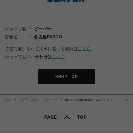
ショップ名
ビーバー
店舗名
名古屋PARCO
特定商取引法など法令に基づく表記は
こちら
ショップお問い合わせは
こちら
SHOP TOP
TOP
名古屋PARCO
ビーバー
Schott×Marilyn Monroe/ショット×マリ
…
リンモンロー/MONOCHROME T-SHIRT