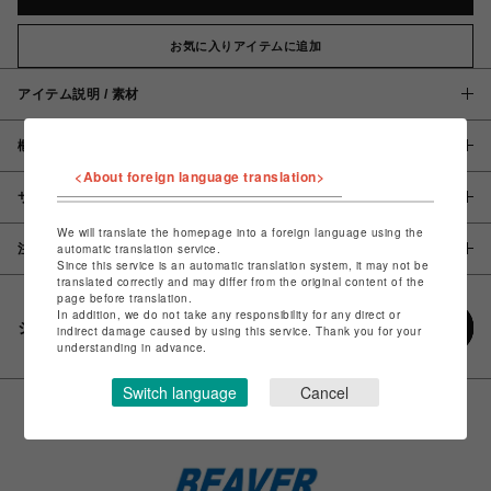
お気に入りアイテムに追加
アイテム説明 / 素材
概要
<About foreign language translation>
サイズ
We will translate the homepage into a foreign language using the
注意事項
automatic translation service.
Since this service is an automatic translation system, it may not be
translated correctly and may differ from the original content of the
page before translation.
In addition, we do not take any responsibility for any direct or
シェアする
indirect damage caused by using this service. Thank you for your
understanding in advance.
Switch language
Cancel