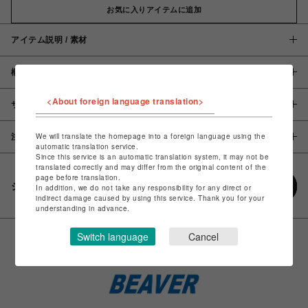
お気に入りアイテムに追加
アイテム説明 / 素材
概要
<About foreign language translation>
サイズ
We will translate the homepage into a foreign language using the
注意事項
automatic translation service.
Since this service is an automatic translation system, it may not be
translated correctly and may differ from the original content of the
page before translation.
シェアする
In addition, we do not take any responsibility for any direct or
indirect damage caused by using this service. Thank you for your
understanding in advance.
Switch language
Cancel