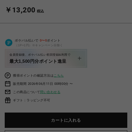
￥13,200
税込
ポケパル払いで
0
〜
0
ポイント
（1P=1円）※キャンペーン分除く
会員登録後、ポケパル払い初回登録&利用で
最大1,500円分ポイント進呈
獲得ポイントの確認方法は
こちら
販売期間 2026年06月11日 00時00分 〜
この商品について
問い合わせる
ギフト：ラッピング不可
カートに入れる