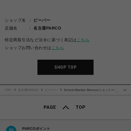
ショップ名
ビーバー
店舗名
名古屋PARCO
特定商取引法など法令に基づく表記は
こちら
ショップお問い合わせは
こちら
SHOP TOP
TOP
名古屋PARCO
ビーバー
Schott×Marilyn Monroe/ショット×マリ
…
リンモンロー/MONOCHROME T-SHIRT
PARCOポイント