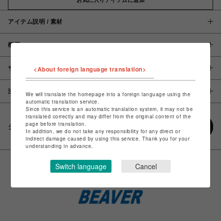
アイテム説明 / 素材
概要
サイズ
<About foreign language translation>
注意事項
We will translate the homepage into a foreign language using the
automatic translation service.
Since this service is an automatic translation system, it may not be
translated correctly and may differ from the original content of the
page before translation.
シェアする
In addition, we do not take any responsibility for any direct or
indirect damage caused by using this service. Thank you for your
understanding in advance.
Switch language
Cancel