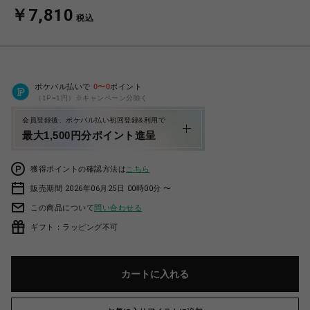
￥7,810
税込
ポケパル払いで
0
〜
0
ポイント
（1P=1円）※キャンペーン分除く
会員登録後、ポケパル払い初回登録&利用で
最大1,500円分ポイント進呈
獲得ポイントの確認方法は
こちら
販売期間 2026年06月25日 00時00分 〜
この商品について
問い合わせる
ギフト：ラッピング不可
カートに入れる