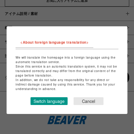
お気に入りアイテムに追加
アイテム説明 / 素材
概要
<About foreign language translation>
サイズ
注意事項
We will translate the homepage into a foreign language using the
automatic translation service.
Since this service is an automatic translation system, it may not be
translated correctly and may differ from the original content of the
page before translation.
シェアする
In addition, we do not take any responsibility for any direct or
indirect damage caused by using this service. Thank you for your
understanding in advance.
Switch language
Cancel