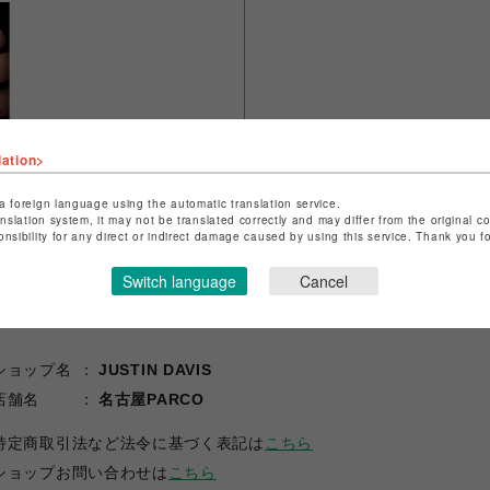
lation>
a foreign language using the automatic translation service.
anslation system, it may not be translated correctly and may differ from the original c
onsibility for any direct or indirect damage caused by using this service. Thank you 
Switch language
Cancel
ショップ名
JUSTIN DAVIS
店舗名
名古屋PARCO
特定商取引法など法令に基づく表記は
こちら
ショップお問い合わせは
こちら