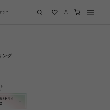
 リング
ント
く
録&利用で
呈