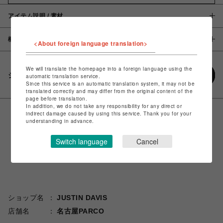
アイテム説明 / 素材
概要
<About foreign language translation>
We will translate the homepage into a foreign language using the
シェアする
automatic translation service.
Since this service is an automatic translation system, it may not be
translated correctly and may differ from the original content of the
page before translation.
In addition, we do not take any responsibility for any direct or
indirect damage caused by using this service. Thank you for your
understanding in advance.
Switch language
Cancel
ショップ名
JUSTIN DAVIS
店舗名
名古屋PARCO