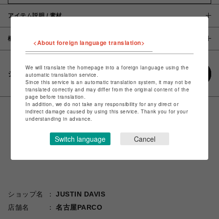
アイテム説明 / 素材
概要
<About foreign language translation>
We will translate the homepage into a foreign language using the
シェアする
automatic translation service.
Since this service is an automatic translation system, it may not be
translated correctly and may differ from the original content of the
page before translation.
In addition, we do not take any responsibility for any direct or
indirect damage caused by using this service. Thank you for your
understanding in advance.
Switch language
Cancel
ショップ名
JUSTIN DAVIS
店舗名
名古屋PARCO