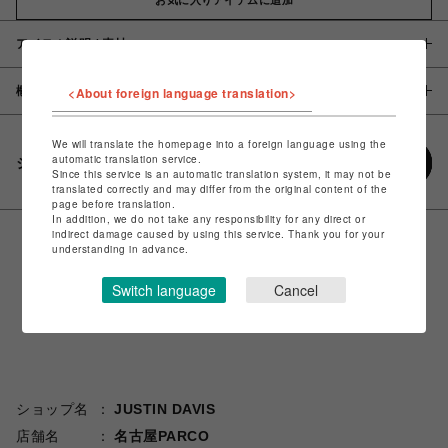
アイテム説明 / 素材
概要
<About foreign language translation>
We will translate the homepage into a foreign language using the
automatic translation service.
シェアする
Since this service is an automatic translation system, it may not be
translated correctly and may differ from the original content of the
page before translation.
In addition, we do not take any responsibility for any direct or
indirect damage caused by using this service. Thank you for your
understanding in advance.
Switch language
Cancel
ショップ名
JUSTIN DAVIS
店舗名
名古屋PARCO