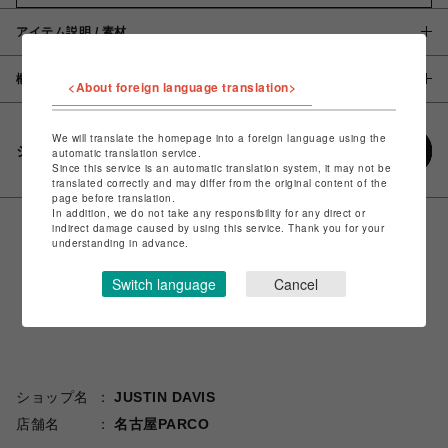
アイテム説明 / 素材
概要
<About foreign language translation>
We will translate the homepage into a foreign language using the
シェアする
automatic translation service.
Since this service is an automatic translation system, it may not be
translated correctly and may differ from the original content of the
page before translation.
In addition, we do not take any responsibility for any direct or
indirect damage caused by using this service. Thank you for your
understanding in advance.
Switch language
Cancel
ショップ名
JUSTIN DAVIS
店舗名
名古屋PARCO