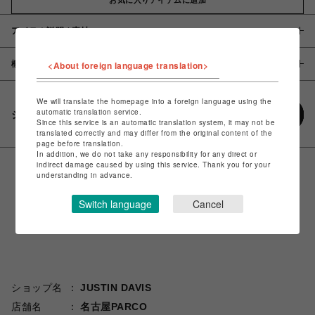
アイテム説明 / 素材
概要
<About foreign language translation>
We will translate the homepage into a foreign language using the
automatic translation service.
シェアする
Since this service is an automatic translation system, it may not be
translated correctly and may differ from the original content of the
page before translation.
In addition, we do not take any responsibility for any direct or
indirect damage caused by using this service. Thank you for your
understanding in advance.
Switch language
Cancel
ショップ名
JUSTIN DAVIS
店舗名
名古屋PARCO