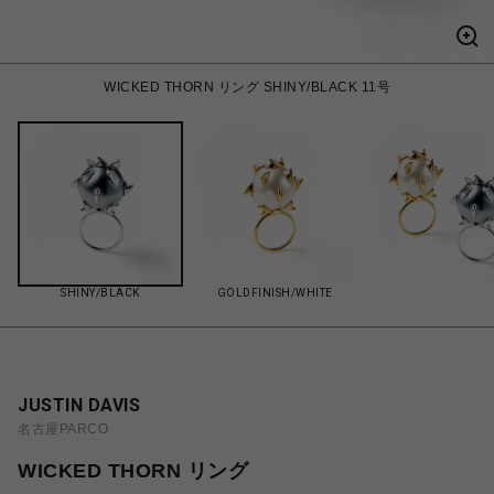
WICKED THORN リング SHINY/BLACK 11号
SHINY/BLACK
GOLDFINISH/WHITE
JUSTIN DAVIS
名古屋PARCO
WICKED THORN リング