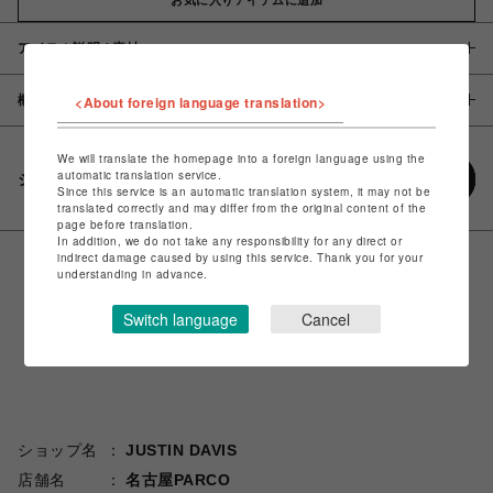
アイテム説明 / 素材
概要
<About foreign language translation>
We will translate the homepage into a foreign language using the
automatic translation service.
シェアする
Since this service is an automatic translation system, it may not be
translated correctly and may differ from the original content of the
page before translation.
In addition, we do not take any responsibility for any direct or
indirect damage caused by using this service. Thank you for your
understanding in advance.
Switch language
Cancel
ショップ名
JUSTIN DAVIS
店舗名
名古屋PARCO