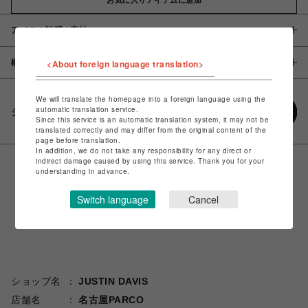
アイテム説明 / 素材
概要
<About foreign language translation>
We will translate the homepage into a foreign language using the
automatic translation service.
シェアする
Since this service is an automatic translation system, it may not be
translated correctly and may differ from the original content of the
page before translation.
In addition, we do not take any responsibility for any direct or
indirect damage caused by using this service. Thank you for your
understanding in advance.
Switch language
Cancel
ショップ名
JUSTIN DAVIS
店舗名
名古屋PARCO