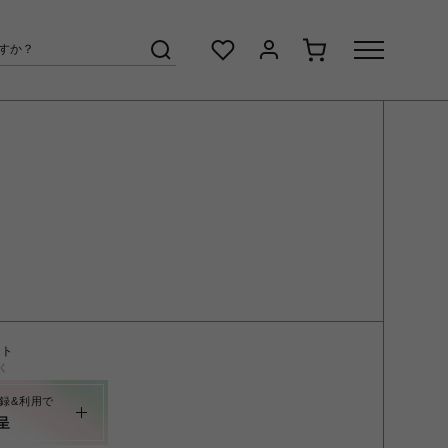
ント
く
録&利用で
呈