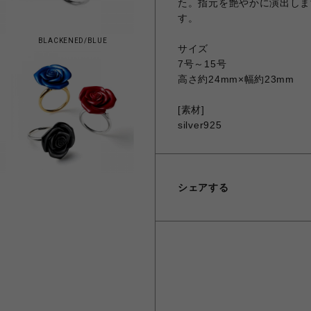
た。指元を艶やかに演出しま
す。
BLACKENED/BLUE
サイズ
7号～15号
高さ約24mm×幅約23mm
[素材]
silver925
シェアする