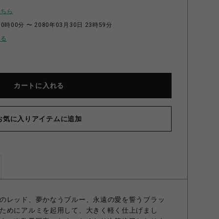
こちら
0時00分 〜 2080年03月30日 23時59分
せる
カートに入れる
お気に入りアイテムに追加
IVINE リング BLACKENED/RED 7号
のレッド、夢かなうブルー、永遠の愛を誓うブラッ
ためにアルミを起用して、大きく軽く仕上げまし