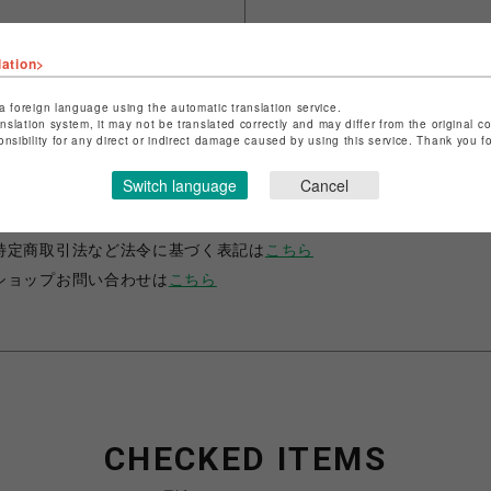
lation>
a foreign language using the automatic translation service.
anslation system, it may not be translated correctly and may differ from the original c
onsibility for any direct or indirect damage caused by using this service. Thank you 
ショップ名
JUSTIN DAVIS
Switch language
Cancel
店舗名
名古屋PARCO
特定商取引法など法令に基づく表記は
こちら
ショップお問い合わせは
こちら
CHECKED ITEMS