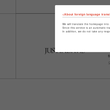
<About foreign language trans
We will translate the homepage into 
Since this service is an automatic tr
In addition, we do not take any resp