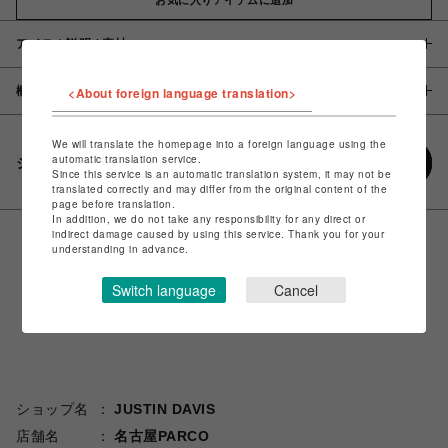
アイテム説明 / 素材
概要
<About foreign language translation>
We will translate the homepage into a foreign language using the
automatic translation service.
シェアする
Since this service is an automatic translation system, it may not be
translated correctly and may differ from the original content of the
page before translation.
In addition, we do not take any responsibility for any direct or
indirect damage caused by using this service. Thank you for your
understanding in advance.
Switch language
Cancel
ショップ名
JUSTIN DAVIS
店舗名
名古屋PARCO