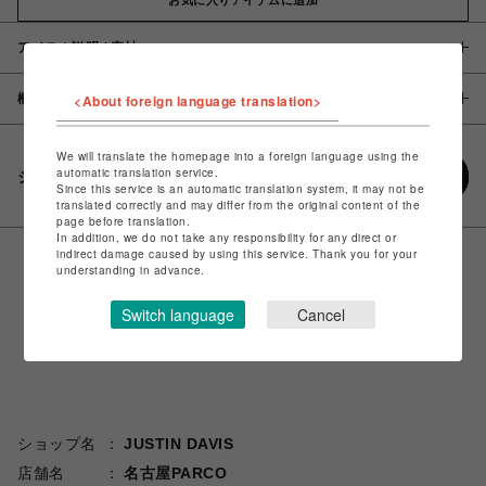
アイテム説明 / 素材
概要
<About foreign language translation>
We will translate the homepage into a foreign language using the
automatic translation service.
シェアする
Since this service is an automatic translation system, it may not be
translated correctly and may differ from the original content of the
page before translation.
In addition, we do not take any responsibility for any direct or
indirect damage caused by using this service. Thank you for your
understanding in advance.
Switch language
Cancel
ショップ名
JUSTIN DAVIS
店舗名
名古屋PARCO