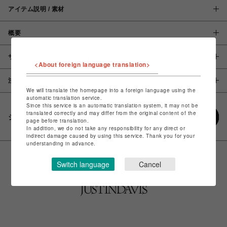
アイテム説明 / 素材
概要
サイズ
<About foreign language translation>
注意事項
We will translate the homepage into a foreign language using the
automatic translation service.
Since this service is an automatic translation system, it may not be
translated correctly and may differ from the original content of the
シェアする
page before translation.
In addition, we do not take any responsibility for any direct or
indirect damage caused by using this service. Thank you for your
understanding in advance.
Switch language
Cancel