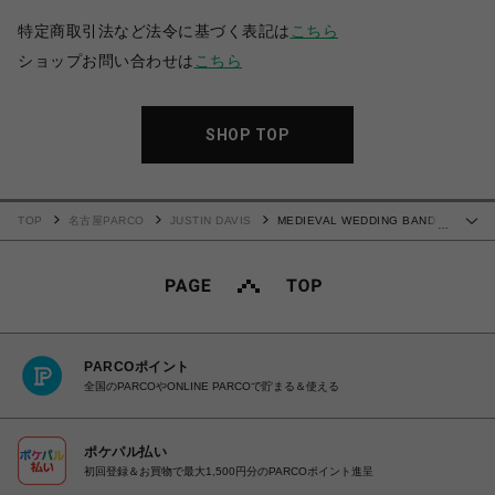
特定商取引法など法令に基づく表記は
こちら
ショップお問い合わせは
こちら
SHOP TOP
TOP
名古屋PARCO
JUSTIN DAVIS
MEDIEVAL WEDDING BAND リ
…
ング
PARCOポイント
全国のPARCOやONLINE PARCOで貯まる＆使える
ポケパル払い
初回登録＆お買物で最大1,500円分のPARCOポイント進呈