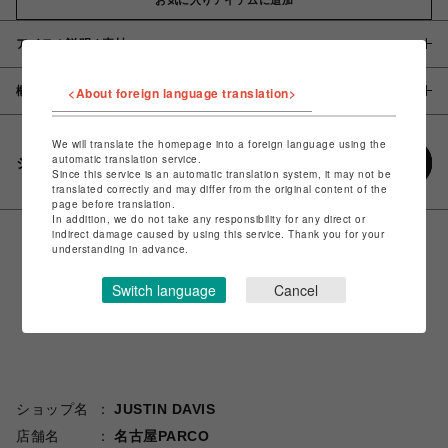
アイテム説明 / 素材
概要
<About foreign language translation>
We will translate the homepage into a foreign language using the
automatic translation service.
シェアする
Since this service is an automatic translation system, it may not be
translated correctly and may differ from the original content of the
page before translation.
In addition, we do not take any responsibility for any direct or
indirect damage caused by using this service. Thank you for your
understanding in advance.
Switch language
Cancel
ショップ名
JUSTIN DAVIS
店舗名
名古屋PARCO