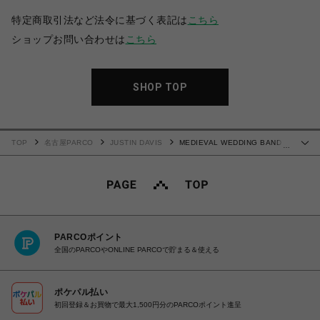
特定商取引法など法令に基づく表記は
こちら
ショップお問い合わせは
こちら
SHOP TOP
TOP
名古屋PARCO
JUSTIN DAVIS
MEDIEVAL WEDDING BAND リ
…
ング
PARCOポイント
全国のPARCOやONLINE PARCOで貯まる＆使える
ポケパル払い
初回登録＆お買物で最大1,500円分のPARCOポイント進呈