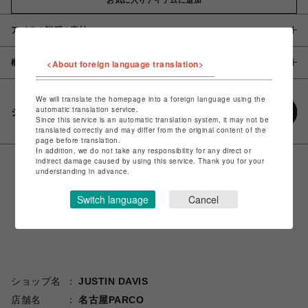
アイテム説明 / 素材
概要
<About foreign language translation>
We will translate the homepage into a foreign language using the
automatic translation service.
シェアする
Since this service is an automatic translation system, it may not be
translated correctly and may differ from the original content of the
page before translation.
In addition, we do not take any responsibility for any direct or
indirect damage caused by using this service. Thank you for your
understanding in advance.
Switch language
Cancel
ショップ名
JUSTIN DAVIS
店舗名
名古屋PARCO