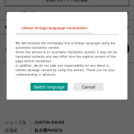
アイテム説明 / 素材
概要
<About foreign language translation>
We will translate the homepage into a foreign language using the
automatic translation service.
シェアする
Since this service is an automatic translation system, it may not be
translated correctly and may differ from the original content of the
page before translation.
In addition, we do not take any responsibility for any direct or
indirect damage caused by using this service. Thank you for your
understanding in advance.
Switch language
Cancel
ショップ名
JUSTIN DAVIS
店舗名
名古屋PARCO