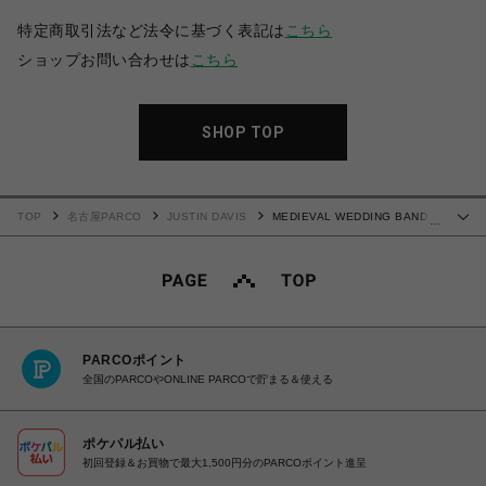
特定商取引法など法令に基づく表記は
こちら
ショップお問い合わせは
こちら
SHOP TOP
TOP
名古屋PARCO
JUSTIN DAVIS
MEDIEVAL WEDDING BAND リ
…
ング
PARCOポイント
全国のPARCOやONLINE PARCOで貯まる＆使える
ポケパル払い
初回登録＆お買物で最大1,500円分のPARCOポイント進呈