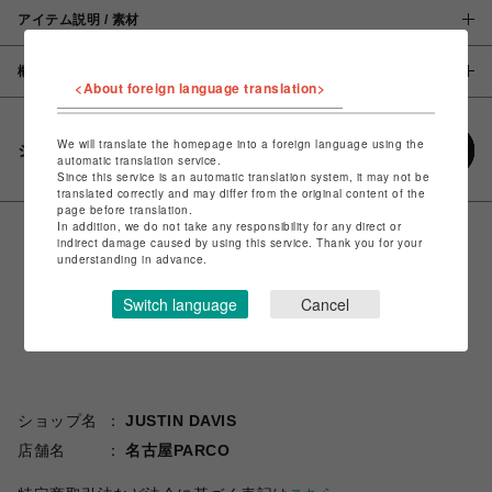
アイテム説明 / 素材
概要
<About foreign language translation>
We will translate the homepage into a foreign language using the
シェアする
automatic translation service.
Since this service is an automatic translation system, it may not be
translated correctly and may differ from the original content of the
page before translation.
In addition, we do not take any responsibility for any direct or
indirect damage caused by using this service. Thank you for your
understanding in advance.
Switch language
Cancel
ショップ名
JUSTIN DAVIS
店舗名
名古屋PARCO