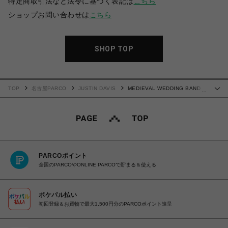
特定商取引法など法令に基づく表記は
こちら
ショップお問い合わせは
こちら
SHOP TOP
TOP
名古屋PARCO
JUSTIN DAVIS
MEDIEVAL WEDDING BAND リ
…
ング
PARCOポイント
全国のPARCOやONLINE PARCOで貯まる＆使える
ポケパル払い
初回登録＆お買物で最大1,500円分のPARCOポイント進呈