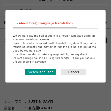
アイテム説明 / 素材
概要
<About foreign language translation>
We will translate the homepage into a foreign language using the
automatic translation service.
シェアする
Since this service is an automatic translation system, it may not be
translated correctly and may differ from the original content of the
page before translation.
In addition, we do not take any responsibility for any direct or
indirect damage caused by using this service. Thank you for your
understanding in advance.
Switch language
Cancel
ショップ名
JUSTIN DAVIS
店舗名
名古屋PARCO