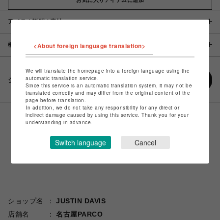
アイテム説明 / 素材
概要
<About foreign language translation>
We will translate the homepage into a foreign language using the
automatic translation service.
シェアする
Since this service is an automatic translation system, it may not be
translated correctly and may differ from the original content of the
page before translation.
In addition, we do not take any responsibility for any direct or
indirect damage caused by using this service. Thank you for your
understanding in advance.
Switch language
Cancel
ショップ名
JUSTIN DAVIS
店舗名
名古屋PARCO