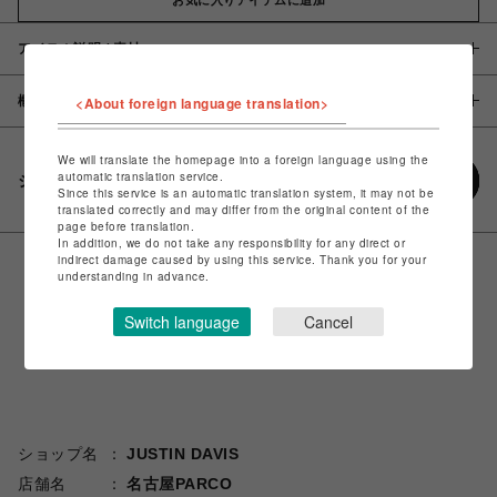
アイテム説明 / 素材
概要
<About foreign language translation>
We will translate the homepage into a foreign language using the
automatic translation service.
シェアする
Since this service is an automatic translation system, it may not be
translated correctly and may differ from the original content of the
page before translation.
In addition, we do not take any responsibility for any direct or
indirect damage caused by using this service. Thank you for your
understanding in advance.
Switch language
Cancel
ショップ名
JUSTIN DAVIS
店舗名
名古屋PARCO