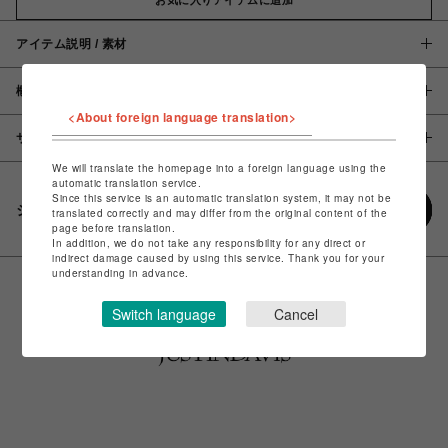
アイテム説明 / 素材
概要
<About foreign language translation>
サイズ
We will translate the homepage into a foreign language using the
automatic translation service.
Since this service is an automatic translation system, it may not be
シェアする
translated correctly and may differ from the original content of the
page before translation.
In addition, we do not take any responsibility for any direct or
indirect damage caused by using this service. Thank you for your
understanding in advance.
Switch language
Cancel