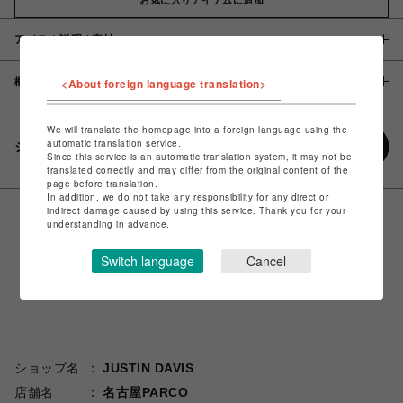
アイテム説明 / 素材
概要
<About foreign language translation>
We will translate the homepage into a foreign language using the
automatic translation service.
シェアする
Since this service is an automatic translation system, it may not be
translated correctly and may differ from the original content of the
page before translation.
In addition, we do not take any responsibility for any direct or
indirect damage caused by using this service. Thank you for your
understanding in advance.
Switch language
Cancel
ショップ名
JUSTIN DAVIS
店舗名
名古屋PARCO