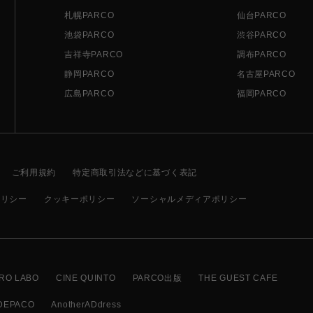
札幌PARCO
仙台PARCO
池袋PARCO
渋谷PARCO
吉祥寺PARCO
調布PARCO
静岡PARCO
名古屋PARCO
広島PARCO
福岡PARCO
ご利用規約
特定商取引法などに基づく表記
ポリシー
クッキーポリシー
ソーシャルメディアポリシー
RO LABO
CINE QUINTO
PARCO出版
THE GUEST CAFE
DEPACO
AnotherADdress