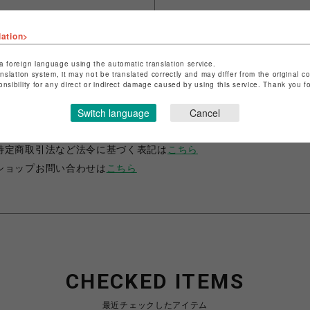
lation>
a foreign language using the automatic translation service.
anslation system, it may not be translated correctly and may differ from the original c
onsibility for any direct or indirect damage caused by using this service. Thank you 
ショップ名
JUSTIN DAVIS
Switch language
Cancel
店舗名
名古屋PARCO
特定商取引法など法令に基づく表記は
こちら
ショップお問い合わせは
こちら
CHECKED ITEMS
最近チェックしたアイテム