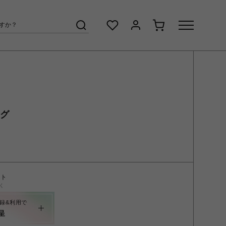
ング
ント
く
録&利用で
呈