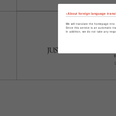
<About foreign language trans
We will translate the homepage into 
Since this service is an automatic tr
In addition, we do not take any resp