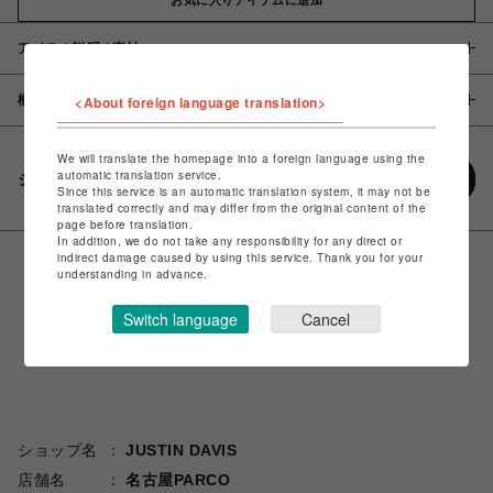
アイテム説明 / 素材
概要
<About foreign language translation>
We will translate the homepage into a foreign language using the
automatic translation service.
シェアする
Since this service is an automatic translation system, it may not be
translated correctly and may differ from the original content of the
page before translation.
In addition, we do not take any responsibility for any direct or
indirect damage caused by using this service. Thank you for your
understanding in advance.
Switch language
Cancel
ショップ名
JUSTIN DAVIS
店舗名
名古屋PARCO