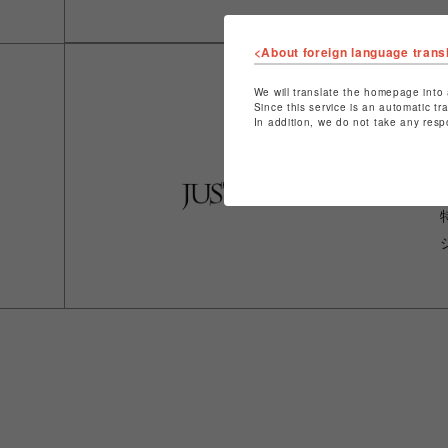
<About foreign language trans
We will translate the homepage into 
Since this service is an automatic tr
In addition, we do not take any resp