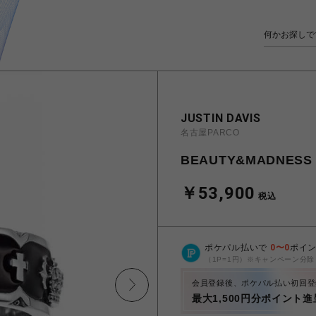
JUSTIN DAVIS
名古屋PARCO
BEAUTY&MADNES
￥53,900
税込
ポケパル払いで
0
〜
0
ポイ
（1P=1円）※キャンペーン分除
会員登録後、ポケパル払い初回登
最大1,500円分ポイント進