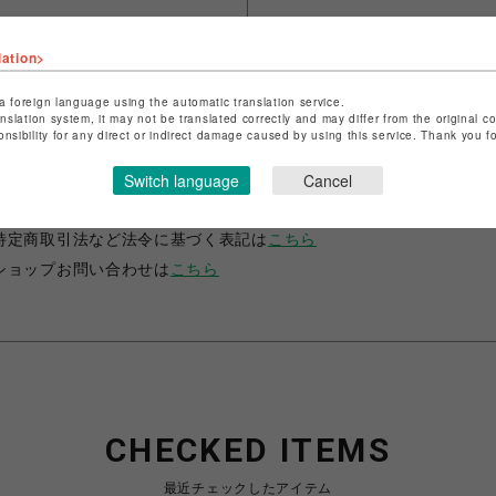
lation>
a foreign language using the automatic translation service.
anslation system, it may not be translated correctly and may differ from the original c
onsibility for any direct or indirect damage caused by using this service. Thank you 
ショップ名
JUSTIN DAVIS
Switch language
Cancel
店舗名
名古屋PARCO
特定商取引法など法令に基づく表記は
こちら
ショップお問い合わせは
こちら
CHECKED ITEMS
最近チェックしたアイテム