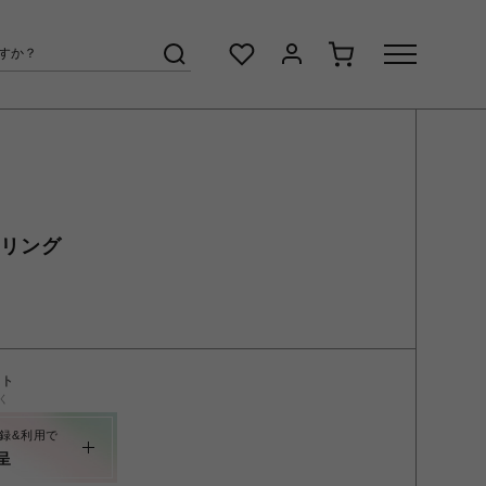
S リング
ント
く
録&利用で
呈