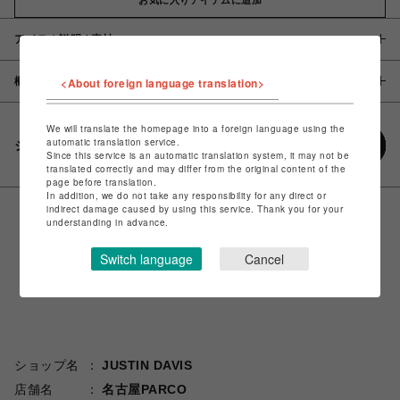
アイテム説明 / 素材
概要
<About foreign language translation>
We will translate the homepage into a foreign language using the
automatic translation service.
シェアする
Since this service is an automatic translation system, it may not be
translated correctly and may differ from the original content of the
page before translation.
In addition, we do not take any responsibility for any direct or
indirect damage caused by using this service. Thank you for your
understanding in advance.
Switch language
Cancel
ショップ名
JUSTIN DAVIS
店舗名
名古屋PARCO