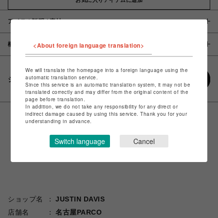
アイテム説明 / 素材
概要
<About foreign language translation>
We will translate the homepage into a foreign language using the
automatic translation service.
シェアする
Since this service is an automatic translation system, it may not be
translated correctly and may differ from the original content of the
page before translation.
In addition, we do not take any responsibility for any direct or
indirect damage caused by using this service. Thank you for your
understanding in advance.
Switch language
Cancel
ショップ名
JUSTIN DAVIS
店舗名
名古屋PARCO