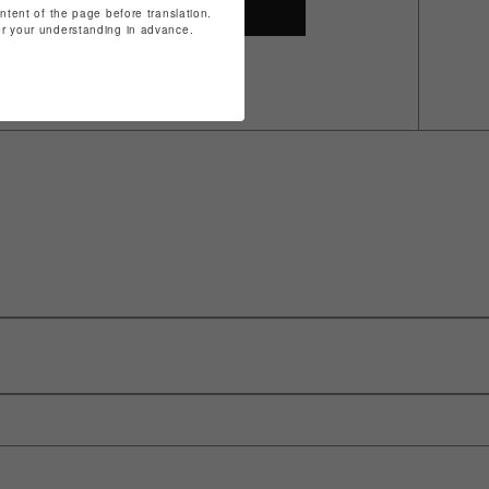
SHOP TOP
ontent of the page before translation.
for your understanding in advance.