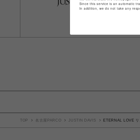
Since this service is an automatic tr
In addition, we do not take any resp
TOP
名古屋PARCO
JUSTIN DAVIS
ETERNAL LOVE 