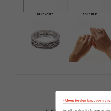
BLACKENED
GOLDFINISH
<About foreign language trans
We will translate the homepage into 