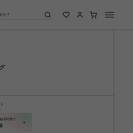
ング
ント
く
録&利用で
呈