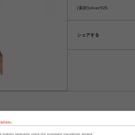
[素材]silver925
シェアする
lation>
ショップ名
JUSTIN DAVIS
店舗名
名古屋PARCO
a foreign language using the automatic translation service.